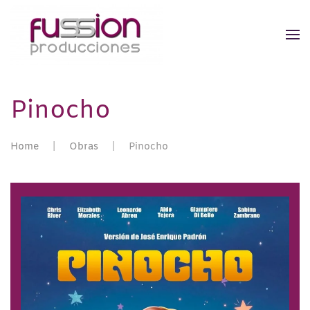
Pinocho
Home
Obras
Pinocho